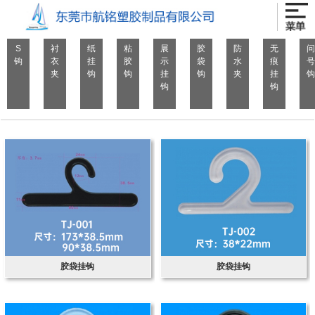
S
衬
纸
粘
展
胶
防
无
问
钩
衣
挂
胶
示
袋
水
痕
号
夹
钩
钩
挂
钩
夹
挂
钩
钩
钩
胶袋挂钩
胶袋挂钩